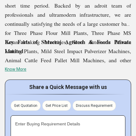
short time period. Backed by an adroit team of
professionals and ultramodern infrastructure, we are
continually satisfying the needs of a large customer base
for Three Phase Flour Mill Plants, Three Phase MS
Key Facts of Shreeraj Agritech & Foods Private
Besan Making Machines, Semi Automatic Masala
Limited
Making Plants, Mild Steel Impact Pulverizer Machines,
Animal Cattle Feed Pallet Mill Machines, and other
products with ease and efficiency. All our products are
Know More
quality-assured and priced at market-leading rates.
Share a Quick Message with us
Get Quotation
Get Price List
Discuss Requirement
Enter Buying Requirement Details