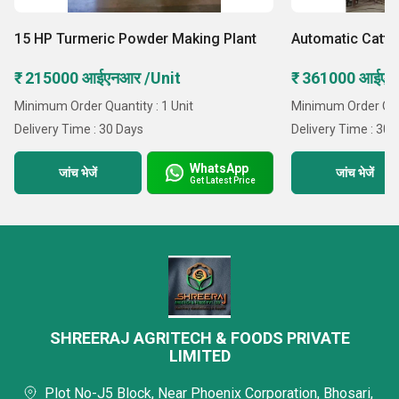
15 HP Turmeric Powder Making Plant
Automatic Cattle
₹ 215000 आईएनआर /Unit
₹ 361000 आईएन
Minimum Order Quantity : 1 Unit
Minimum Order Quan
Delivery Time : 30 Days
Delivery Time : 30 
WhatsApp
जांच भेजें
जांच भेजें
Get Latest Price
SHREERAJ AGRITECH & FOODS PRIVATE
LIMITED
Plot No-J5 Block, Near Phoenix Corporation, Bhosari,